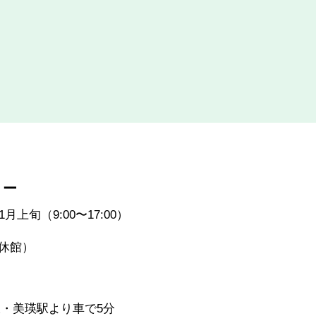
リー
月上旬（9:00〜17:00）
休館）
線・美瑛駅より車で5分