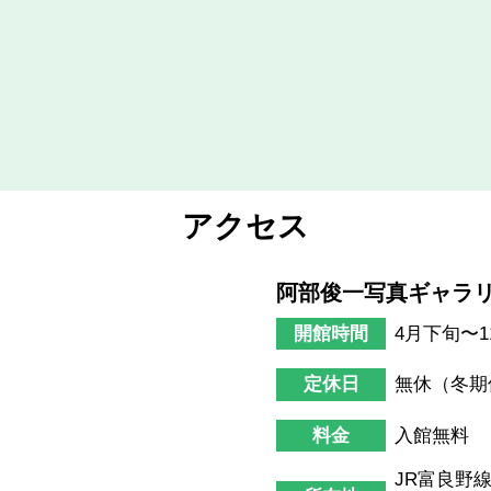
写真マグネット
名刺台紙
お部屋のあちこちに美
お気に入りの景色は、
瑛の自然な色彩を。
会話を弾ませます。
アクセス
阿部俊一写真ギャラ
開館時間
4月下旬〜11
定休日
無休（冬期
料金
入館無料
JR富良野