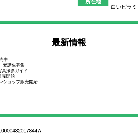
所在地
白いピラミ
最新情報
売中
期、受講生募集
写真撮影ガイド
販売開始
インショップ販売開始
00004820178447/